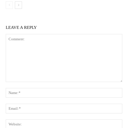
LEAVE A REPLY
Comment:
Na
Ema
Web