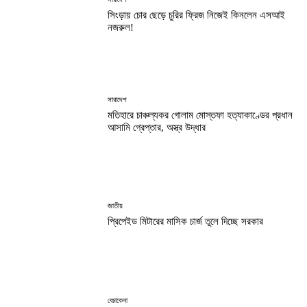
সিংড়ায় চোর ছেড়ে চুরির ফ্রিজ নিজেই কিনলেন এসআই
নজরুল!
সারাদেশ
মতিহারে চাঞ্চল্যকর গোলাম মোস্তফা হত্যাকাণ্ডের প্রধান
আসামি গ্রেপ্তার, অস্ত্র উদ্ধার
জাতীয়
প্রিপেইড মিটারের মাসিক চার্জ তুলে দিচ্ছে সরকার
বেচাকেনা