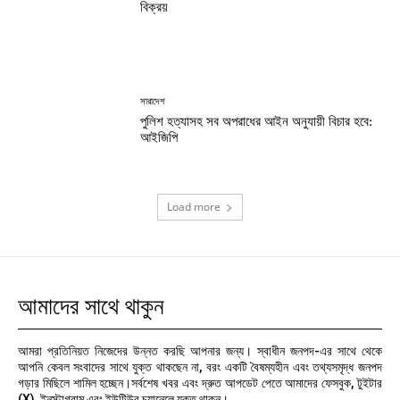
বিক্রয়
সারাদেশ
পুলিশ হত্যাসহ সব অপরাধের আইন অনুযায়ী বিচার হবে:
আইজিপি
Load more
আমাদের সাথে থাকুন
আমরা প্রতিনিয়ত নিজেদের উন্নত করছি আপনার জন্য। স্বাধীন জনপদ-এর সাথে থেকে
আপনি কেবল সংবাদের সাথে যুক্ত থাকছেন না, বরং একটি বৈষম্যহীন এবং তথ্যসমৃদ্ধ জনপদ
গড়ার মিছিলে শামিল হচ্ছেন।সর্বশেষ খবর এবং দ্রুত আপডেট পেতে আমাদের ফেসবুক, টুইটার
(X), ইনস্টাগ্রাম এবং ইউটিউব চ্যানেলে যুক্ত থাকুন।