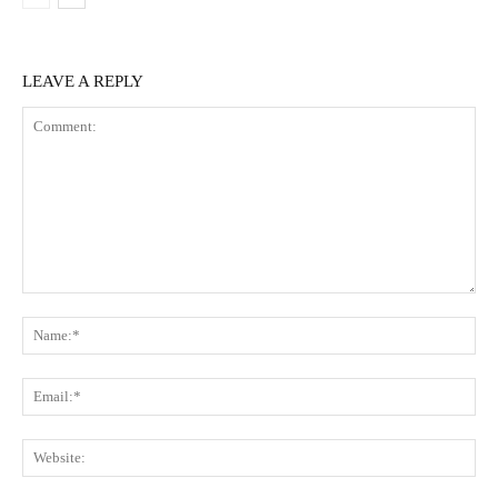
LEAVE A REPLY
Comment:
Na
Ema
Web