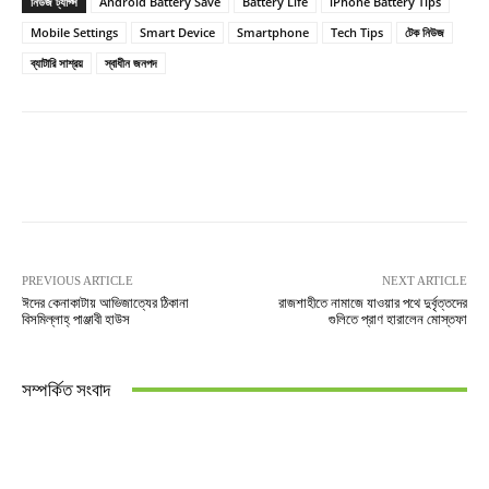
নিউজ ট্যাগ্স
Android Battery Save
Battery Life
iPhone Battery Tips
Mobile Settings
Smart Device
Smartphone
Tech Tips
টেক নিউজ
ব্যাটারি সাশ্রয়
স্বাধীন জনপদ
PREVIOUS ARTICLE
NEXT ARTICLE
ঈদের কেনাকাটায় আভিজাত্যের ঠিকানা
রাজশাহীতে নামাজে যাওয়ার পথে দুর্বৃত্তদের
বিসমিল্লাহ্ পাঞ্জাবী হাউস
গুলিতে প্রাণ হারালেন মোস্তফা
সম্পর্কিত সংবাদ