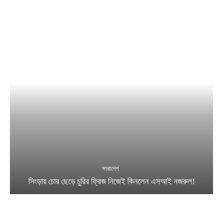
সারাদেশ
সিংড়ায় চোর ছেড়ে চুরির ফ্রিজ নিজেই কিনলেন এসআই নজরুল!