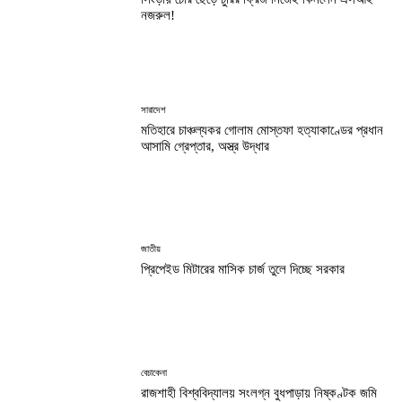
নজরুল!
সারাদেশ
মতিহারে চাঞ্চল্যকর গোলাম মোস্তফা হত্যাকাণ্ডের প্রধান
আসামি গ্রেপ্তার, অস্ত্র উদ্ধার
জাতীয়
প্রিপেইড মিটারের মাসিক চার্জ তুলে দিচ্ছে সরকার
বেচাকেনা
রাজশাহী বিশ্ববিদ্যালয় সংলগ্ন বুধপাড়ায় নিষ্কণ্টক জমি