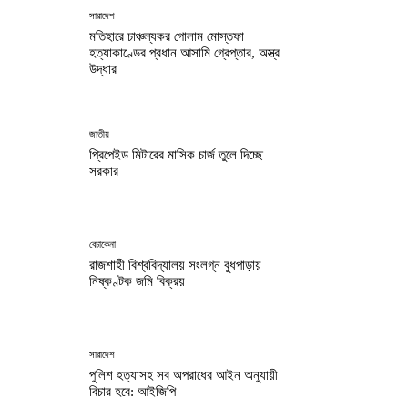
সারাদেশ
মতিহারে চাঞ্চল্যকর গোলাম মোস্তফা
হত্যাকাণ্ডের প্রধান আসামি গ্রেপ্তার, অস্ত্র
উদ্ধার
জাতীয়
প্রিপেইড মিটারের মাসিক চার্জ তুলে দিচ্ছে
সরকার
বেচাকেনা
রাজশাহী বিশ্ববিদ্যালয় সংলগ্ন বুধপাড়ায়
নিষ্কণ্টক জমি বিক্রয়
সারাদেশ
পুলিশ হত্যাসহ সব অপরাধের আইন অনুযায়ী
বিচার হবে: আইজিপি