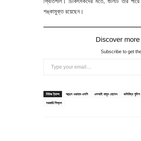
স্থিতিশীল। চিকিৎসকদের মতে, গুলিটি তাঁর পায়ে
শঙ্কামুক্ত রয়েছেন।
Discover more
Subscribe to get the
Type your email…
নিউজ ট্যাগ্স
আব্দুল ওয়াহাব এসপি
এসআই মামুন হোসেন
গুলিবিদ্ধ পুলিশ
সরকারি পিস্তল
Share