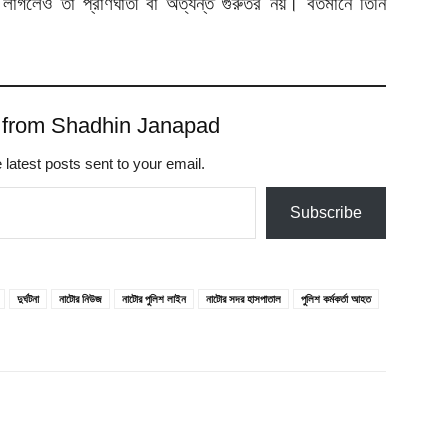
 লাগলেও তা প্রাণঘাতী বা অত্যন্ত গুরুতর নয়। বর্তমানে তিনি
 from Shadhin Janapad
 latest posts sent to your email.
Subscribe
দুর্ঘটনা
নাটোর নিউজ
নাটোর পুলিশ লাইন
নাটোর সদর হাসপাতাল
পুলিশ কর্মকর্তা আহত