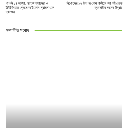
শাওমি ১৪ আল্ট্রা: লাইকা ক্যামেরা ও
নিখোঁজের ১৭ দিন পর গোদাগাড়ীতে পদ্মা নদী থেকে
টাইটানিয়াম ফ্রেমে আইফোন-স্যামসাংকে
ব্যবসায়ীর মরদেহ উদ্ধার
চ্যালেঞ্জ
সম্পর্কিত সংবাদ