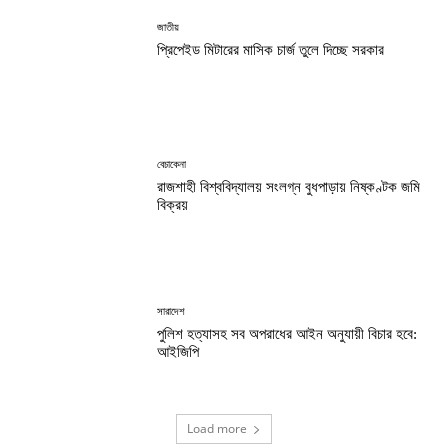
জাতীয়
প্রিপেইড মিটারের মাসিক চার্জ তুলে দিচ্ছে সরকার
বেচাকেনা
রাজশাহী বিশ্ববিদ্যালয় সংলগ্ন বুধপাড়ায় নিষ্কণ্টক জমি
বিক্রয়
সারাদেশ
পুলিশ হত্যাসহ সব অপরাধের আইন অনুযায়ী বিচার হবে:
আইজিপি
Load more