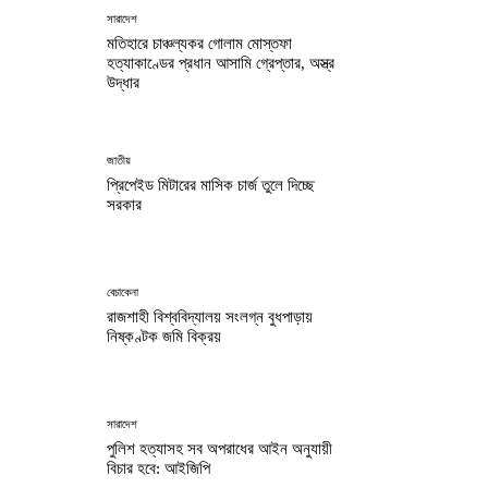
সারাদেশ
মতিহারে চাঞ্চল্যকর গোলাম মোস্তফা
হত্যাকাণ্ডের প্রধান আসামি গ্রেপ্তার, অস্ত্র
উদ্ধার
জাতীয়
প্রিপেইড মিটারের মাসিক চার্জ তুলে দিচ্ছে
সরকার
বেচাকেনা
রাজশাহী বিশ্ববিদ্যালয় সংলগ্ন বুধপাড়ায়
নিষ্কণ্টক জমি বিক্রয়
সারাদেশ
পুলিশ হত্যাসহ সব অপরাধের আইন অনুযায়ী
বিচার হবে: আইজিপি