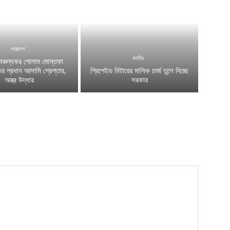
সারাদেশ
জাতীয়
চাঞ্চল্যকর গোলাম মোস্তফা
ের প্রধান আসামি গ্রেপ্তার,
প্রিপেইড মিটারের মাসিক চার্জ তুলে দিচ্ছে
অস্ত্র উদ্ধার
সরকার