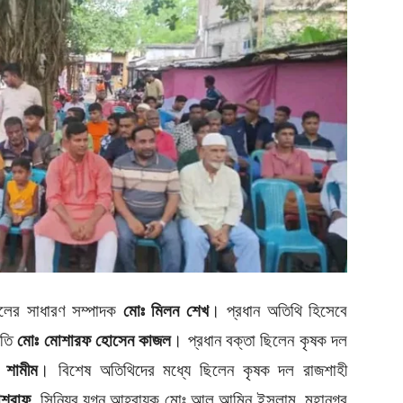
দলের সাধারণ সম্পাদক
মোঃ মিলন শেখ
। প্রধান অতিথি হিসেবে
পতি
মোঃ মোশারফ হোসেন কাজল
। প্রধান বক্তা ছিলেন কৃষক দল
ন শামীম
। বিশেষ অতিথিদের মধ্যে ছিলেন কৃষক দল রাজশাহী
আশরাফ
, সিনিয়র যুগ্ন আহ্বায়ক মোঃ আল আমিন ইসলাম, মহানগর