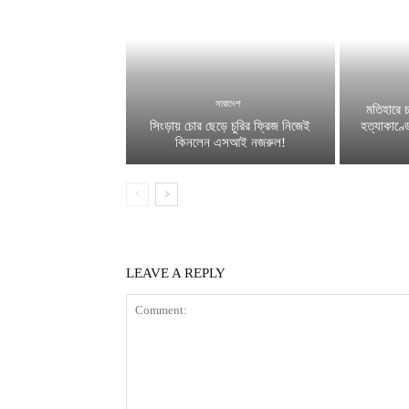
সারাদেশ
মতিহারে 
সিংড়ায় চোর ছেড়ে চুরির ফ্রিজ নিজেই
হত্যাকাণ্ড
কিনলেন এসআই নজরুল!
LEAVE A REPLY