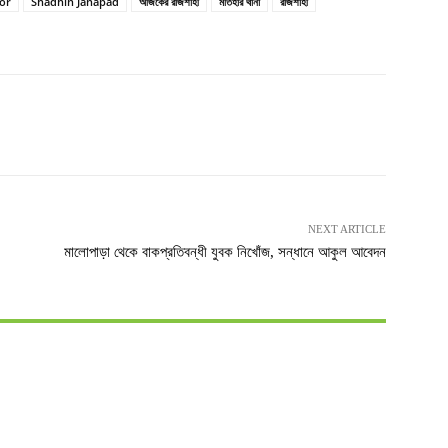
or
Shadhin Janapad
আজকের রাজশাহী
মতিহার থানা
রাজশাহী
NEXT ARTICLE
মালোপাড়া থেকে বাকপ্রতিবন্ধী যুবক নিখোঁজ, সন্ধানে আকুল আবেদন