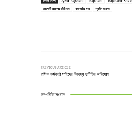
নিউজ ট্যাগ্স
Ajker Rajshahi
Rajshahi
Rajshahir Khob
রাজশাহী মহানগর তাঁতী দল
রাজশাহীর খবর
স্বাধীন জনপদ
Share
PREVIOUS ARTICLE
রাসিক কর্মকর্তা সাইদের বিরুদ্ধে দুর্নীতির অভিযোগ
সম্পর্কিত সংবাদ