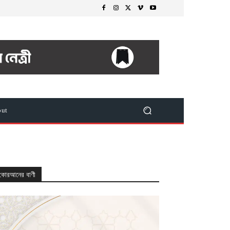
out
কোরআনের বাণী