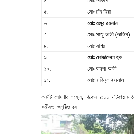
৪.
মোঃ আকাশ
৫.
মোঃ চাঁন মিয়া
৬.
মোঃ মঞ্জুর রহমান
৭.
মোঃ সাজু আলী (ডালিম)
৮.
মোঃ সাগর
৯.
মোঃ মোজাম্মেল হক
১০.
মোঃ বাদশা আলী
১১.
মোঃ রাকিবুল ইসলাম
কমিটি ঘোষণার লক্ষ্যে, বিকেল ৪:০০ ঘটিকায় মতিহা
কর্মীসভা অনুষ্ঠিত হয়।