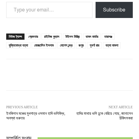
Type your email…
Subscribe
নিউজ ট্যাগ্স
গ্রেফতার
চাইনিজ কুড়াল
টাইলস মিস্ত্রি
ডাবল মার্ডার
তারাগঞ্জ
মুক্তিযোদ্ধা হত্যা
মোরছালিন ইসলাম
যোগেশ চন্দ্র
রংপুর
সুবর্ণা রায়
হত্যা মামলা
PREVIOUS ARTICLE
NEXT ARTICLE
ইনকিলাব মঞ্চের মুখপাত্র ওসমান হাদি গুলিবিদ্ধ,
হাদির মাথায় গুলি ঢুকে বেরিয়ে গেছে, জানালেন
অবস্থা গুরুতর
চিকিৎসকরা
সম্পর্কিত সংবাদ