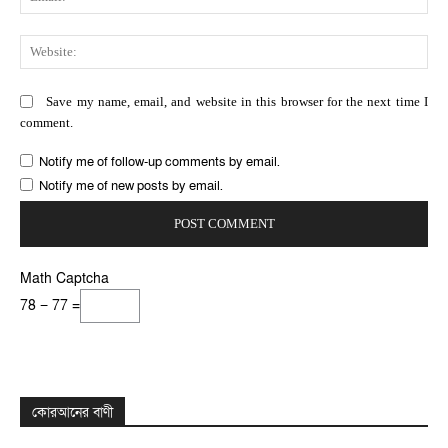
Web
Save my name, email, and website in this browser for the next time I
comment.
Notify me of follow-up comments by email.
Notify me of new posts by email.
Math Captcha
78 − 77 =
কোরআনের বাণী