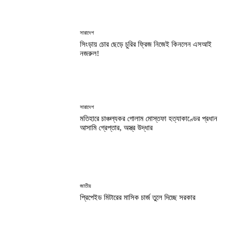
সারাদেশ
সিংড়ায় চোর ছেড়ে চুরির ফ্রিজ নিজেই কিনলেন এসআই
নজরুল!
সারাদেশ
মতিহারে চাঞ্চল্যকর গোলাম মোস্তফা হত্যাকাণ্ডের প্রধান
আসামি গ্রেপ্তার, অস্ত্র উদ্ধার
জাতীয়
প্রিপেইড মিটারের মাসিক চার্জ তুলে দিচ্ছে সরকার