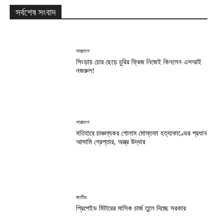
সর্বশেষ সংবাদ
সারাদেশ
সিংড়ায় চোর ছেড়ে চুরির ফ্রিজ নিজেই কিনলেন এসআই
নজরুল!
সারাদেশ
মতিহারে চাঞ্চল্যকর গোলাম মোস্তফা হত্যাকাণ্ডের প্রধান
আসামি গ্রেপ্তার, অস্ত্র উদ্ধার
জাতীয়
প্রিপেইড মিটারের মাসিক চার্জ তুলে দিচ্ছে সরকার