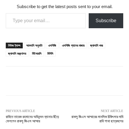
Subscribe to get the latest posts sent to your email.
Type your email…
Subscribe
নিউজ ট্যাগ্স
আমদানি অনুমতি
এলপিজি
এলপিজি গ্যাসের বাজার
জ্বালানি খবর
জ্বালানি মন্ত্রণালয়
বিইআরসি
বিপিসি
PREVIOUS ARTICLE
NEXT ARTICLE
রাবিতে তারেক রহমানের অভিনন্দন ব্যানার ছিঁড়ে
রাকসু জিএস আম্মারের মানসিক চিকিৎসার দাবি
ফেললেন রাকসু জিএস আম্মার
রাবি শাখা ছাত্রদলের