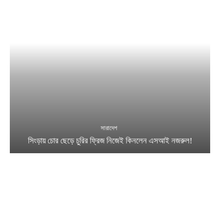
সারাদেশ
সিংড়ায় চোর ছেড়ে চুরির ফ্রিজ নিজেই কিনলেন এসআই নজরুল!