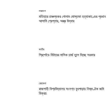
সারাদেশ
মতিহারে চাঞ্চল্যকর গোলাম মোস্তফা হত্যাকাণ্ডের প্রধান
আসামি গ্রেপ্তার, অস্ত্র উদ্ধার
জাতীয়
প্রিপেইড মিটারের মাসিক চার্জ তুলে দিচ্ছে সরকার
বেচাকেনা
রাজশাহী বিশ্ববিদ্যালয় সংলগ্ন বুধপাড়ায় নিষ্কণ্টক জমি
বিক্রয়