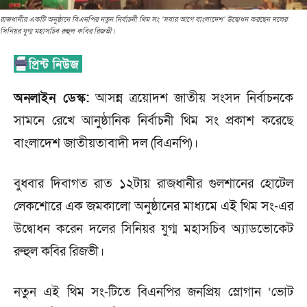
রাজধানীর একটি অনুষ্ঠানে বিএনপির নতুন নির্বাচনী থিম সং ‘সবার আগে বাংলাদেশ’ উদ্বোধন করছেন দলের
সিনিয়র যুগ্ম মহাসচিব রুহুল কবির রিজভী।
অনলাইন ডেস্ক:
আসন্ন ত্রয়োদশ জাতীয় সংসদ নির্বাচনকে
সামনে রেখে আনুষ্ঠানিক নির্বাচনী থিম সং প্রকাশ করেছে
বাংলাদেশ জাতীয়তাবাদী দল (বিএনপি)।
বুধবার দিবাগত রাত ১২টায় রাজধানীর গুলশানের হোটেল
লেকশোরে এক জমকালো অনুষ্ঠানের মাধ্যমে এই থিম সং-এর
উদ্বোধন করেন দলের সিনিয়র যুগ্ম মহাসচিব অ্যাডভোকেট
রুহুল কবির রিজভী।
নতুন এই থিম সং-টিতে বিএনপির জনপ্রিয় স্লোগান ‘ভোট