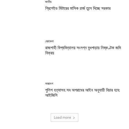
জাতীয়
প্রিপেইড মিটারের মাসিক চার্জ তুলে দিচ্ছে সরকার
বেচাকেনা
রাজশাহী বিশ্ববিদ্যালয় সংলগ্ন বুধপাড়ায় নিষ্কণ্টক জমি
বিক্রয়
সারাদেশ
পুলিশ হত্যাসহ সব অপরাধের আইন অনুযায়ী বিচার হবে:
আইজিপি
Load more