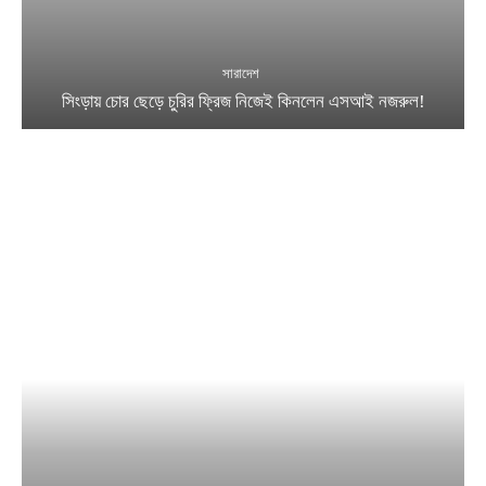
সারাদেশ
সিংড়ায় চোর ছেড়ে চুরির ফ্রিজ নিজেই কিনলেন এসআই নজরুল!