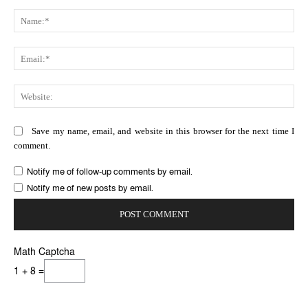
Comment:
Na
Ema
Web
Save my name, email, and website in this browser for the next time I
comment.
Notify me of follow-up comments by email.
Notify me of new posts by email.
Math Captcha
1 + 8 =