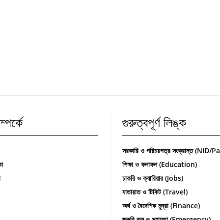
্পর্কে
গুরুত্বপূর্ণ লিঙ্ক
সরকারি ও পরিচয়পত্র সংক্রান্ত (NID/
কা
শিক্ষা ও ফলাফল (Education)
া
চাকরি ও ক্যারিয়ার (Jobs)
যাতায়াত ও টিকিট (Travel)
অর্থ ও বৈদেশিক মুদ্রা (Finance)
জরুরি কল ও সহায়তা (Emergency)