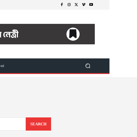
out
SEARCH