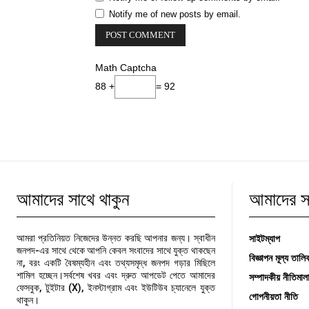
Notify me of new posts by email.
Math Captcha
88 +
= 92
আমাদের সাথে থাকুন
আমাদের সম
সাইটম্যাপ
আমরা প্রতিনিয়ত নিজেদের উন্নত করছি আপনার জন্য। স্বাধীন
জনপদ-এর সাথে থেকে আপনি কেবল সংবাদের সাথে যুক্ত থাকছেন
বিজ্ঞাপন মূল্য তালি
না, বরং একটি বৈষম্যহীন এবং তথ্যসমৃদ্ধ জনপদ গড়ার মিছিলে
শামিল হচ্ছেন।সর্বশেষ খবর এবং দ্রুত আপডেট পেতে আমাদের
সম্পাদকীয় নীতিমাল
ফেসবুক, টুইটার (X), ইনস্টাগ্রাম এবং ইউটিউব চ্যানেলে যুক্ত
গোপনীয়তা নীতি
থাকুন।