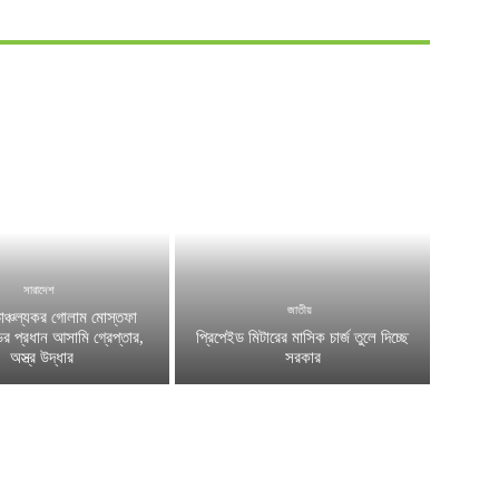
সারাদেশ
জাতীয়
চাঞ্চল্যকর গোলাম মোস্তফা
ের প্রধান আসামি গ্রেপ্তার,
প্রিপেইড মিটারের মাসিক চার্জ তুলে দিচ্ছে
অস্ত্র উদ্ধার
সরকার