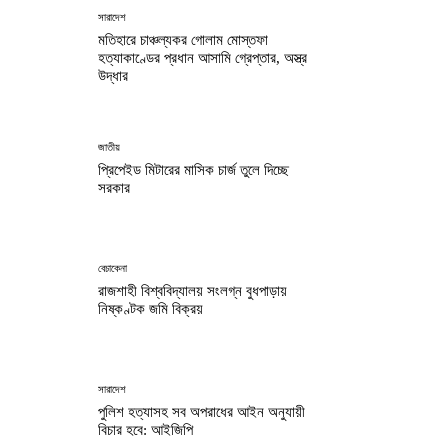
সারাদেশ
মতিহারে চাঞ্চল্যকর গোলাম মোস্তফা
হত্যাকাণ্ডের প্রধান আসামি গ্রেপ্তার, অস্ত্র
উদ্ধার
জাতীয়
প্রিপেইড মিটারের মাসিক চার্জ তুলে দিচ্ছে
সরকার
বেচাকেনা
রাজশাহী বিশ্ববিদ্যালয় সংলগ্ন বুধপাড়ায়
নিষ্কণ্টক জমি বিক্রয়
সারাদেশ
পুলিশ হত্যাসহ সব অপরাধের আইন অনুযায়ী
বিচার হবে: আইজিপি