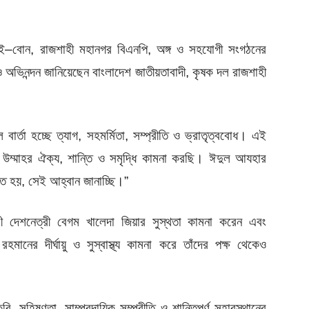
ই
–
বোন
,
রাজশাহী
মহানগর
বিএনপি
,
অঙ্গ
ও
সহযোগী
সংগঠনের
ও
অভিনন্দন
জানিয়েছেন
বাংলাদেশ
জাতীয়তাবাদী
,
কৃষক
দল
রাজশাহী
ল
বার্তা
হচ্ছে
ত্যাগ
,
সহমর্মিতা
,
সম্প্রীতি
ও
ভ্রাতৃত্ববোধ।
এই
উম্মাহর
ঐক্য
,
শান্তি
ও
সমৃদ্ধি
কামনা
করছি।
ঈদুল
আযহার
িত
হয়
,
সেই
আহ্বান
জানাচ্ছি।
”
্রী
দেশনেত্রী
বেগম
খালেদা
জিয়ার
সুস্থতা
কামনা
করেন
এবং
রহমানের
দীর্ঘায়ু
ও
সুস্বাস্থ্য
কামনা
করে
তাঁদের
পক্ষ
থেকেও
করি
,
সহিষ্ণুতা
,
সাম্প্রদায়িক
সম্প্রীতি
ও
শান্তিপূর্ণ
সহাবস্থানের