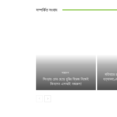
সম্পর্কিত সংবাদ
সারাদেশ
মতিহারে 
সিংড়ায় চোর ছেড়ে চুরির ফ্রিজ নিজেই
হত্যাকাণ্ড
কিনলেন এসআই নজরুল!