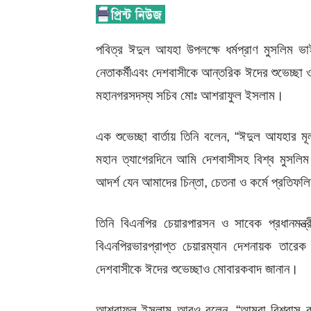
পবিত্র
ঈদুল
আযহা
উপলক্ষে
ধর্মপ্রাণ
মুসলিম
ভা
নেতাকর্মী
এবং
দেশবাসীকে
আন্তরিক
ঈদের
শুভেচ্ছা
মহানগর
সদস্য
সচিব
মোঃ
আশরাফুল
ইসলাম।
এক
শুভেচ্ছা
বার্তায়
তিনি
বলেন
, “
ঈদুল
আযহার
মূ
মহান
ত্যাগের
দিনে
আমি
দেশবাসীসহ
বিশ্ব
মুসলিম
আদর্শ
যেন
আমাদের
চিন্তা
,
চেতনা
ও
কর্মে
প্রতিফল
তিনি
বিএনপির
চেয়ারপারসন
ও
সাবেক
প্রধানমন্ত
বিএনপির
ভারপ্রাপ্ত
চেয়ারম্যান
দেশনায়ক
তারেক
দেশবাসীকে
ঈদের
শুভেচ্ছা
ও
মোবারকবাদ
জানান।
আশরাফুল
ইসলাম
আরও
বলেন
, “
আমরা
বিশ্বাস