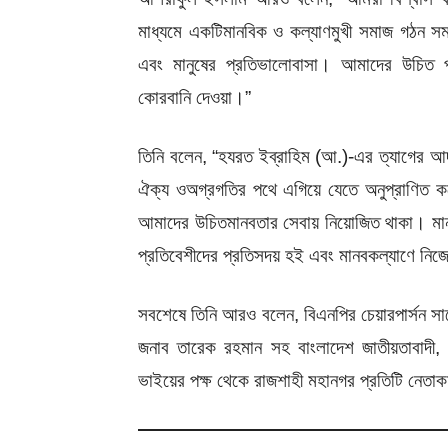
মাধ্যমে
একটি
মানবিক
ও
কল্যাণমুখী
সমাজ
গঠন
স
এবং
মানুষের
প্রতি
ভালোবাসা।
আমাদের
উচিত
কোরবানি
দেওয়া।
”
তিনি
বলেন
, “
হযরত
ইব্রাহিম
(
আ
.)-
এর
ত্যাগের
আদ
ঐক্য
ও
অগ্রগতির
পথে
এগিয়ে
যেতে
অনুপ্রাণিত
ক
আমাদের
উচিত
মানবতার
সেবায়
নিয়োজিত
থাকা।
মা
প্রতিবেশীদের
প্রতি
সদয়
হই
এবং
মানবকল্যাণে
নিজ
সবশেষে
তিনি আরও বলেন, বিএনপির চেয়ারপার্সন সাবে
জনাব তারেক রহমান সহ বাংলাদেশ জাতীয়তাবাদী,
ভাইয়ের পক্ষ থেকে রাজশাহী মহানগর প্রতিটি নেতাক