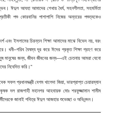
ম্ভব।
ঈদুল
আযহা
আমাদের
শেখায়
ধৈর্য
,
সহনশীলতা
,
সহমর্মিতা
প্রতীকী
পশু
কোরবানির
পাশাপাশি
নিজের
অন্তরের
পশুত্বকেও
র্শ
এবং
ইসলামের
চিরন্তন
শিক্ষা
আমাদের
মাঝে
বিভেদ
নয়
,
বরং
রে।
ধনী
–
গরিব
বৈষম্য
দূর
করে
ঈদের
প্রকৃত
শিক্ষা
গ্রহণ
করে
নুষ
মানুষের
জন্য
,
জীবন
জীবনের
জন্য
—
এই
চেতনায়
আমরা
যেনো
েদের
নিবেদিত
করি।
”
ক সফল প্রধানমন্ত্রী বেগম খালেদা জিয়া, ভারপ্রাপ্ত চেয়ারম্যান
 কৃষক দল রাজশাহী মহানগর আহবায়ক মোঃ শরফুজ্জামান শামীম
র্মীদেরকে জানাই পবিত্র ঈদুল আজহার শুভেচ্ছা ও অভিনন্দন।