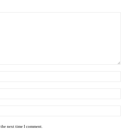
Name:*
Email:*
Website:
 the next time I comment.