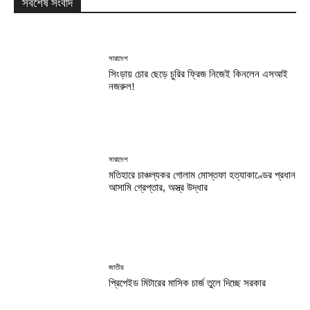
সর্বশেষ সংবাদ
সারাদেশ
সিংড়ায় চোর ছেড়ে চুরির ফ্রিজ নিজেই কিনলেন এসআই
নজরুল!
সারাদেশ
মতিহারে চাঞ্চল্যকর গোলাম মোস্তফা হত্যাকাণ্ডের প্রধান
আসামি গ্রেপ্তার, অস্ত্র উদ্ধার
জাতীয়
প্রিপেইড মিটারের মাসিক চার্জ তুলে দিচ্ছে সরকার