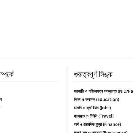
্পর্কে
গুরুত্বপূর্ণ লিঙ্ক
সরকারি ও পরিচয়পত্র সংক্রান্ত (NID/
কা
শিক্ষা ও ফলাফল (Education)
া
চাকরি ও ক্যারিয়ার (Jobs)
যাতায়াত ও টিকিট (Travel)
অর্থ ও বৈদেশিক মুদ্রা (Finance)
জরুরি কল ও সহায়তা (Emergency)