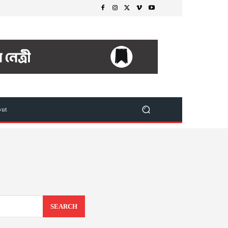
out
SEARCH